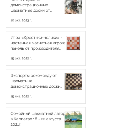
демонстрационные
шахматные доски от
CHESSBOARD.com.ua
10 окт. 2023 г.
Игра «Крестики-нолики» -
настенная магнитная игровая
панель от производителя
CHESSBOARD.com.ua
15 окт. 2022 г.
Эксперты рекомендуют
шахматные
демонстрационные доски
украинского производства
15 янв. 2022 г.
CHESSBOARD.com.ua
Семейный шахматный лагерь
в Карпатах 18 - 22 августа
2021г.