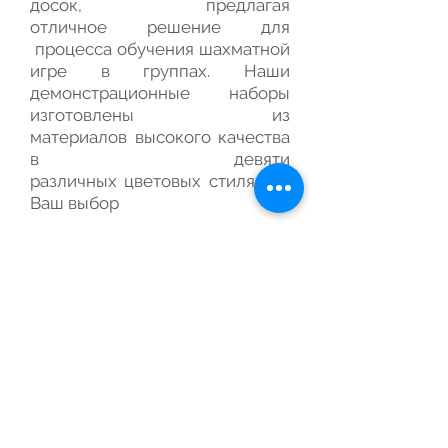
досок, предлагая
отличное решение для
процесса обучения шахматной
игре в группах. Наши
демонстрационные наборы
изготовлены из
материалов высокого качества
в девяти
различных цветовых стилях на
Ваш выбор
Демонстрационная шахматная
доска рекомендована для
обеспечения работы
шахматных кружков в
общеобразовательных учебных
заведениях по программе
развития шахмат на
2021-2025
г.