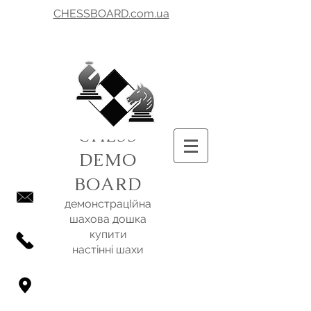
CHESSBOARD.com.ua
CHESS
DEMO
BOARD
демонстрацІйна
шахова дошка
купити
настінні шахи