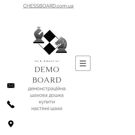
CHESSBOARD.com.ua
CHESS
DEMO
BOARD
демонстрацІйна
шахова дошка
купити
настінні шахи