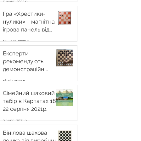
5 жовт. 2023 р.
Гра «Хрестики-
нулики» - магнітна
ігрова панель від
виробника
16 жовт. 2022 р.
CHESSBOARD.com.ua
Експерти
рекомендують
демонстраційні
шахівниці
16 січ. 2022 р.
українського
виробництва
Сімейний шаховий
CHESSBOARD.com.ua
табір в Карпатах 18 -
22 серпня 2021р.
3 серп. 2021 р.
Вінілова шахова
дошка від виробника