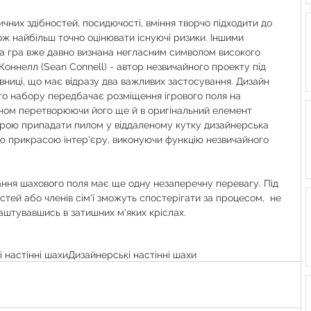
чних здібностей, посидючості, вміння творчо підходити до 
кож найбільш точно оцінювати існуючі ризики. Іншими 
на гра вже давно визнана негласним символом високого 
Коннелл (Sean Connell) - автор незвичайного проекту під 
вниці, що має відразу два важливих застосування. Дизайн 
го набору передбачає розміщення ігрового поля на 
ином перетворюючи його ще й в оригінальний елемент 
 грою припадати пилом у віддаленому кутку дизайнерська 
 прикрасою інтер'єру, виконуючи функцію незвичайного 
ння шахового поля має ще одну незаперечну перевагу. Під 
стей або членів сім'ї зможуть спостерігати за процесом,  не 
аштувавшись в затишних м'яких кріслах.
 настінні шахи
Дизайнерські настінні шахи