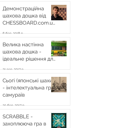
Демонстраційна
шахова дошка від
CHESSBOARD.com.ua
– вибір проекту
6 бер. 2018 р.
«Шахова країна»
Велика настінна
шахова дошка -
ідеальне рішення для
шкіл
21 вер. 2017 р.
Сьогі (японські шахи)
- інтелектуальна гра
самураїв
29 бер. 2017 р.
SCRABBLE -
захоплююча гра в