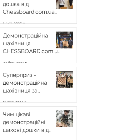
продовжуються
дошка від
Chessboard.com.ua
Краще рішення для
1 лют. 2025 р.
сучасного тренера
Демонстраційна
шахівниця.
CHESSBOARD.com.ua
офіційний партнер
30 бер. 2024 р.
міжнародного
благодійного
Суперприз -
шахового турніру
демонстраційна
шахівниця за
підсумками фіналу
11 лют. 2024 р.
сімейних шахових
турнірів . Гран-прі.
Чим цікаві
Лютий 2024. Львів
демонстраційні
шахові дошки від
CHESSBOARD.com.ua