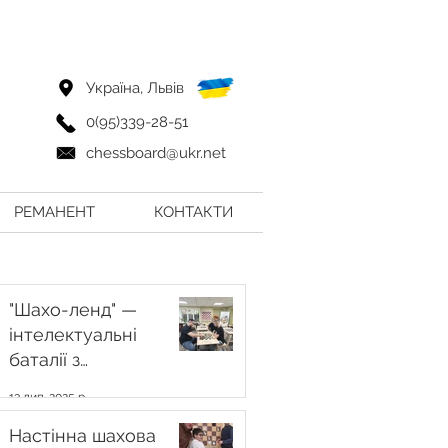
Україна, Львів
0(95)339-28-51
chessboard@ukr.net
РЕМАНЕНТ
КОНТАКТИ
"Шахо-ленд" —
інтелектуальні
баталії з
демонстраційною
13 лип. 2025 р.
шаховою дошкою у
Центрі "Вільні разом"
Настінна шахова