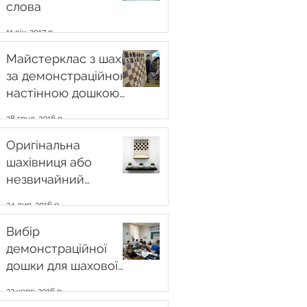
слова
11 січ. 2017 р.
Майстерклас з шахів
за демонстраційною
настінною дошкою
від
28 груд. 2016 р.
chessboard.com.ua
Оригінальна
шахівниця або
незвичайний
декоративний
24 лип. 2016 р.
гобелен?
Вибір
демонстраційної
дошки для шахової
підготовки дітей
22 черв. 2016 р.