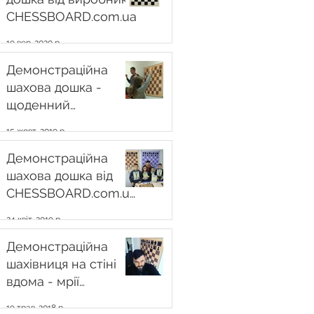
CHESSBOARD.com.ua
19 вер. 2020 р.
Демонстраційна
шахова дошка -
щоденний
інструмент тренера
15 жовт. 2019 р.
Демонстраційна
шахова дошка від
CHESSBOARD.com.ua
- вибір
24 квіт. 2019 р.
професіоналів
Демонстраційна
шахівниця на стіні
вдома - мрії
збуваються !
19 трав. 2018 р.