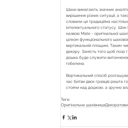
Шахи вимагають значних аналіти
вирішення різних ситуації, а та
словами ця традиційна настіль
інтелектуального статусу. Шон 
назвою Mate - оригінальної шахі
цілком функціонального шахово
вертикальній площині, Таким ч
декору. Замість того щоб поза
дошка буде служити витонченою
гобелена.
Вертикальний спосіб розташува
час битви двох гравців решта го
стоячи над дошкою, а зручно вл
Теги:
Оригінальна шахівниця
Декоративні