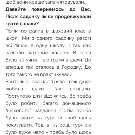
щоб вони краще запам’ятовували.
Давайте повернемось до Вас. 
Після садочку як ви продовжували 
грати в шахи?
Потім потрапив в шаховий клас в 
школі. Ми з одного садочку разом 
всі пішли в одну школу, і так нас 
назвали шаховим класом. В класі 
було 30 учнів, і всі грали в шахи. Це 
вперше так сталось в Городку. До 
того такого не практикували.
Вчителька, яка нас “взяла”, теж дуже 
любила шахи. Так співпало. 
Поступово діти відсіялись, бо треба 
було робити багато домашнього 
“шахового” завдання. Потім треба 
було їздити на турніри, щоб щось 
показувати. Тоді в 95 році, турнірів 
було дуже мало - треба було щось 