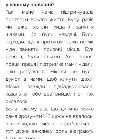
у вашому навчанні?
Так, мене мама підтримувала 
протягом всього життя. Купу разів 
ми вже хотіли кидати заняття 
шахами, бо були невдачі. Були 
періоди, що я протягом років не міг 
ніде зайняти призові місця. Був 
розпач, були сльози. Але праця, 
праця, праця і підтримка мами - дали 
свій результат. Ніколи не було 
думок в мами, щоб кинути шахи. 
Мама завжди підбадьорювала, 
казала в тебе все вийде, і от так 
склалось.
Бо в такому віці, що дитина може 
сама зрозуміти? Їй щось не вдалось, 
всьо я кидаю - мені не подобається. І 
тут дуже важливу роль відіграють 
батьки і тренер.