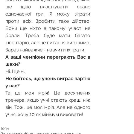
ще ідею влаштувати сеанс 
одночасної гри. Я можу зіграти 
проти всіх. Зробити таке дійство. 
Вони ще ніхто в такому участі не 
брали. Треба буде мати багато 
інвентарю, але це питання вирішимо.
Зараз найважче - навчити їх грати.
А ваші чемпіони переграють Вас в 
шахи?
Ні. Ще ні.
Не боїтесь, що учень виграє партію 
у вас?
Та це моя мрія! Це досягнення 
тренера, якщо учні стають кращі ніж 
він. Тож, це моя мрія. Але не одного 
учня, хочу 10 як мінімум виховати! 
Теги: