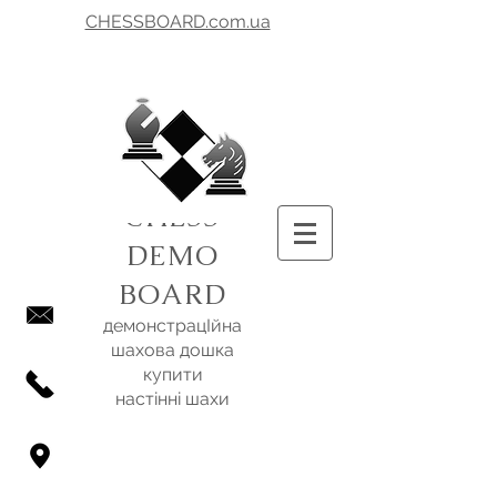
CHESSBOARD.com.ua
CHESS
DEMO
BOARD
демонстрацІйна
шахова дошка
купити
настінні шахи