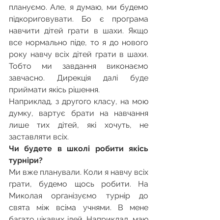
плануємо. Але, я думаю, ми будемо 
підкориговувати. Бо є програма 
навчити дітей грати в шахи. Якщо 
все нормально піде, то я до нового 
року навчу всіх дітей грати в шахи. 
Тобто ми завдання виконаємо 
завчасно. Дирекція далі буде 
приймати якісь рішення.
Наприклад, з другого класу, на мою 
думку, вартує брати на навчання 
лише тих дітей, які хочуть, не 
заставляти всіх.
Чи будете в школі робити якісь 
турніри?
Ми вже планували. Коли я навчу всіх 
грати, будемо щось робити. На 
Миколая організуємо турнір до 
свята між всіма учнями. В мене 
багато цікавих ідей. Наприклад, маю 