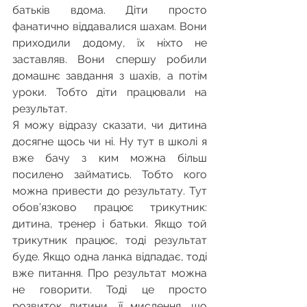
батьків вдома. Діти просто 
фанатично віддавалися шахам. Вони 
приходили додому, їх ніхто не 
заставляв. Вони спершу робили 
домашнє завдання з шахів, а потім 
уроки. Тобто діти працювали на 
результат.
Я можу відразу сказати, чи дитина 
досягне щось чи ні. Ну тут в школі я 
вже бачу з ким можна більш 
посилено займатись. Тобто кого 
можна привести до результату. Тут 
обов’язково працює трикутник: 
дитина, тренер і батьки. Якщо той 
трикутник працює, тоді результат 
буде. Якщо одна ланка відпадає, тоді 
вже питання. Про результат можна 
не говорити. Тоді це просто 
розвиток дитини, її мислення, що 