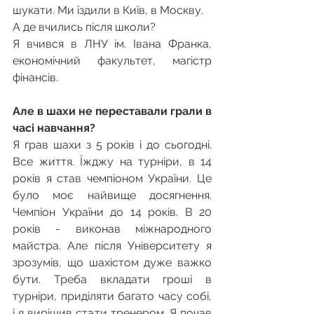
шукати. Ми їздили в Київ, в Москву.
А де вчились після школи?
Я вчився в ЛНУ ім. Івана Франка, 
економічний факультет, магістр 
фінансів.
Але в шахи не переставали грали в 
часі навчання?
Я грав шахи з 5 років і до сьогодні. 
Все життя. Їжджу на турніри, в 14 
років я став чемпіоном України. Це 
було моє найвище досягнення. 
Чемпіон України до 14 років. В 20 
років - виконав міжнародного 
майстра. Але після Університету я 
зрозумів, що шахістом дуже важко 
бути. Треба вкладати гроші в 
турніри, приділяти багато часу собі, 
і я вирішив стати тренером. Я почав 