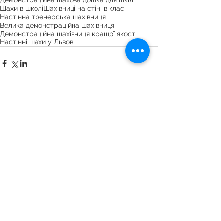
Демонстраційна шахова дошка для шкіл
Шахи в школі
Шахівниці на стіні в класі
Настінна тренерська шахівниця
Велика демонстраційна шахівниця
Демонстраційна шахівниця кращої якості
Настінні шахи у Львові
Коментарі
Написати коментар...
"Шахо-ленд" — інтелектуальні