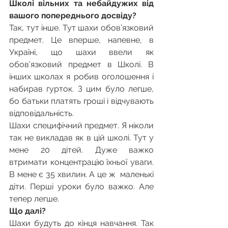
Школі вільних та небайдужих від 
вашого попереднього досвіду?
Так, тут інше. Тут шахи обов’язковий 
предмет. Це вперше, напевне, в 
Україні, що шахи ввели як 
обов’язковий предмет в Школі. В 
інших школах я робив оголошення і 
набирав гурток. З цим було легше, 
бо батьки платять гроші і відчувають 
відповідальність.
Шахи специфічний предмет. Я ніколи 
так не викладав як в цій школі. Тут у 
мене 20 дітей. Дуже важко 
втримати концентрацію їхньої уваги. 
В мене є 35 хвилин. А це ж  маленькі 
діти. Перші уроки було важко. Але 
тепер легше.
Що далі?
Шахи будуть до кінця навчання. Так 