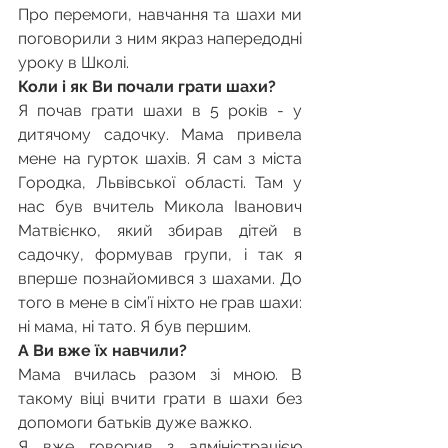
Про перемоги, навчання та шахи ми 
поговорили з ним якраз напередодні 
уроку в Школі.
Коли і як Ви почали грати шахи?
Я почав грати шахи в 5 років - у 
дитячому садочку. Мама привела 
мене на гурток шахів. Я сам з міста 
Городка, Львівської області. Там у 
нас був вчитель Микола Іванович 
Матвієнко, який збирав дітей в 
садочку, формував групи, і так я 
вперше познайомився з шахами. До 
того в мене в сім’ї ніхто не грав шахи: 
ні мама, ні тато. Я був першим.
А Ви вже їх навчили?
Мама вчилась разом зі мною. В 
такому віці вчити грати в шахи без 
допомоги батьків дуже важко.
Я вже говорив з адміністрацією 