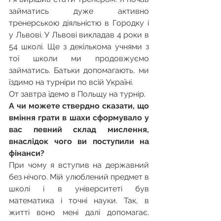
займатись дуже активно 
тренерською діяльністю в Городку і 
у Львові. У Львові викладав 4 роки в 
54 школі. Ще з декількома учнями з 
тої школи ми продовжуємо 
займатись. Батьки допомагають, ми 
їздимо на турніри по всій Україні.
От завтра їдемо в Польщу на турнір.
А чи можете ствердно сказати, що 
вміння грати в шахи сформувало у 
вас певний склад мислення, 
внаслідок чого ви поступили на 
фінанси?
При чому я вступив на державний 
без нічого. Мій улюблений предмет в 
школі і в університеті був 
математика і точні науки. Так, в 
житті воно мені далі допомагає. 