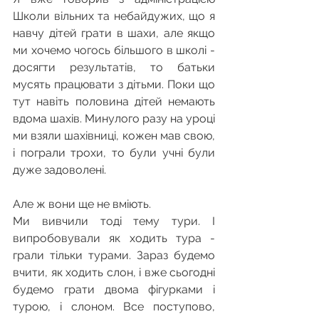
Школи вільних та небайдужих, що я 
навчу дітей грати в шахи, але якщо 
ми хочемо чогось більшого в школі - 
досягти результатів, то батьки 
мусять працювати з дітьми. Поки що 
тут навіть половина дітей немають 
вдома шахів. Минулого разу на уроці 
ми взяли шахівниці, кожен мав свою, 
і пограли трохи, то були учні були 
дуже задоволені.
Але ж вони ще не вміють.
Ми вивчили тоді тему тури. І 
випробовували як ходить тура - 
грали тільки турами. Зараз будемо 
вчити, як ходить слон, і вже сьогодні 
будемо грати двома фігурками і 
турою, і слоном. Все поступово, 