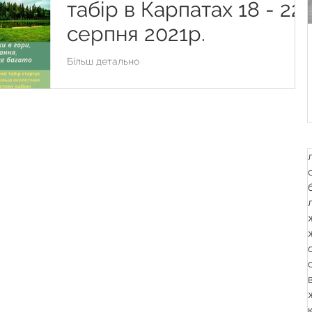
табір в Карпатах 18 - 22
серпня 2021р.
Більш детально
https://uk.chessboard.com.ua/chesscamp