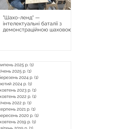
"Шахо-ленд" —
Настінна шахова дош
інтелектуальні баталії з
Chessboard.com.ua 
демонстраційною шаховою
рішення для сучасно
дошкою у Центрі "Вільні
тренера
разом" продовжуються
липень 2025 р.
(1)
1 пост
січень 2025 р.
(1)
1 пост
березень 2024 р.
(1)
1 пост
лютий 2024 р.
(1)
1 пост
жовтень 2023 р.
(1)
1 пост
жовтень 2022 р.
(1)
1 пост
січень 2022 р.
(1)
1 пост
серпень 2021 р.
(1)
1 пост
вересень 2020 р.
(1)
1 пост
жовтень 2019 р.
(1)
1 пост
квітень 2019 р.
(1)
1 пост