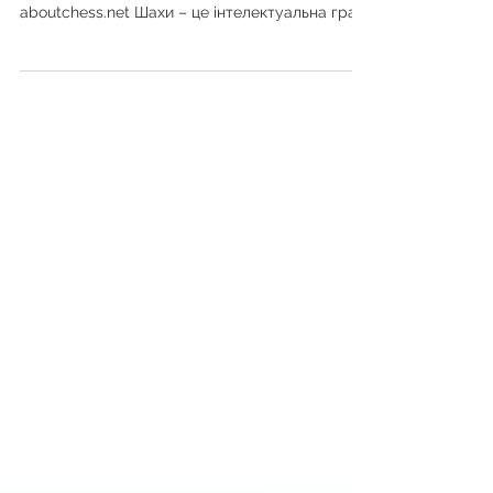
aboutchess.net Шахи – це інтелектуальна гра,
яка змушує думати....