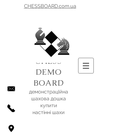
CHESSBOARD.com.ua
CHESS
DEMO
BOARD
демонстрацІйна
шахова дошка
купити
настінні шахи