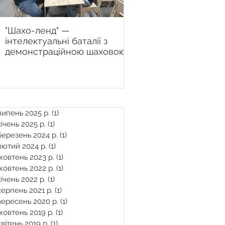
"Шахо-ленд" —
Настінна шахова дош
інтелектуальні баталії з
Chessboard.com.ua 
демонстраційною шаховою
рішення для сучасно
дошкою у Центрі "Вільні
тренера
разом" продовжуються
липень 2025 р.
(1)
1 пост
січень 2025 р.
(1)
1 пост
березень 2024 р.
(1)
1 пост
лютий 2024 р.
(1)
1 пост
жовтень 2023 р.
(1)
1 пост
жовтень 2022 р.
(1)
1 пост
січень 2022 р.
(1)
1 пост
серпень 2021 р.
(1)
1 пост
вересень 2020 р.
(1)
1 пост
жовтень 2019 р.
(1)
1 пост
квітень 2019 р.
(1)
1 пост