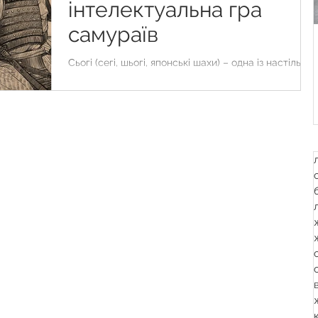
інтелектуальна гра
самураїв
Сьогі (сегі, шьогі, японські шахи) – одна із настільних
інтелектуальних ігор з корінням, що сягає глибокої
давнини. Походить від...