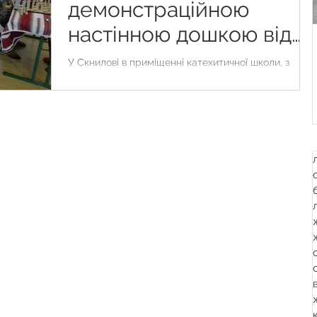
демонстраційною
настінною дошкою від
chessboard.com.ua
У Скнилові в приміщенні катехитичної школи, з
благословення о.Василя Білаша відбувся шаховий
майстерклас. Демонстрація проводилась з...