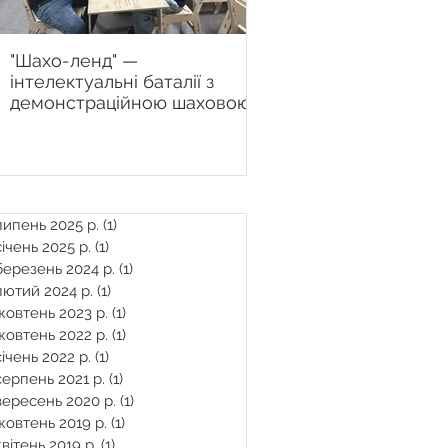
"Шахо-ленд" —
Настінна шахова дош
інтелектуальні баталії з
Chessboard.com.ua 
демонстраційною шаховою
рішення для сучасно
дошкою у Центрі "Вільні
тренера
разом" продовжуються
липень 2025 р.
(1)
1 пост
січень 2025 р.
(1)
1 пост
березень 2024 р.
(1)
1 пост
лютий 2024 р.
(1)
1 пост
жовтень 2023 р.
(1)
1 пост
жовтень 2022 р.
(1)
1 пост
січень 2022 р.
(1)
1 пост
серпень 2021 р.
(1)
1 пост
вересень 2020 р.
(1)
1 пост
жовтень 2019 р.
(1)
1 пост
квітень 2019 р.
(1)
1 пост