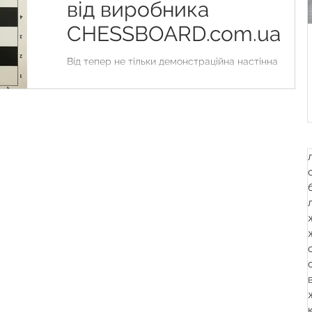
від виробника
CHESSBOARD.com.ua
Від тепер не тільки демонстраційна настінна
шахівниця, а ще й вінілова шахівниця
виготовляється виробником CHESSBOARD.com.ua
з...