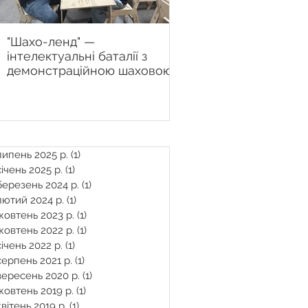
"Шахо-ленд" —
Настінна шахова дош
інтелектуальні баталії з
Chessboard.com.ua 
демонстраційною шаховою
рішення для сучасно
дошкою у Центрі "Вільні
тренера
разом" продовжуються
липень 2025 р.
(1)
1 пост
січень 2025 р.
(1)
1 пост
березень 2024 р.
(1)
1 пост
лютий 2024 р.
(1)
1 пост
жовтень 2023 р.
(1)
1 пост
жовтень 2022 р.
(1)
1 пост
січень 2022 р.
(1)
1 пост
серпень 2021 р.
(1)
1 пост
вересень 2020 р.
(1)
1 пост
жовтень 2019 р.
(1)
1 пост
квітень 2019 р.
(1)
1 пост