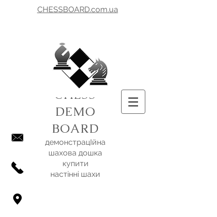
CHESSBOARD.com.ua
CHESS
DEMO
BOARD
демонстрацІйна
шахова дошка
купити
настінні шахи