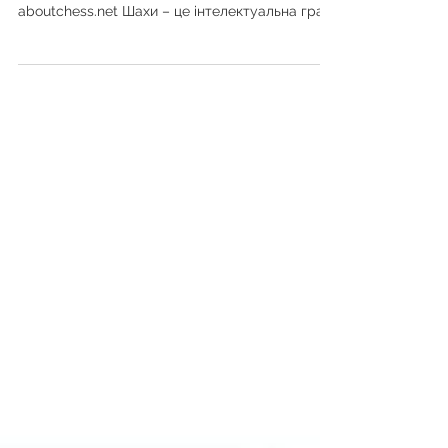
aboutchess.net Шахи – це інтелектуальна гра,
яка змушує думати....